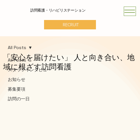
訪問看護・リハビリステーション
RECRUIT
All Posts
「安心を届けたい」 人と向き合い、地
All Posts
域に根ざす訪問看護
スタッフインタビュー
お知らせ
募集要項
訪問の一日