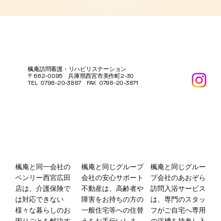
楓庵訪問看護・リハビリステーション
〒662-0095 兵庫県西宮市美作町2-30
TEL 0798-20-3887 FAX 0798-20-3871
その方の暮らしに、ぴったり合うリハビ
リを
楓庵と同一会社の
楓庵と
同じグルー
楓庵と同じグループ
ベンリー西宮広田
プ会社
のあおぞら
会社の安心サポート
店は、介護保険で
訪問入浴サービス
不動産は、高齢者や
は対応できない
は、専門のスタッ
障害をお持ちの方の
様々な暮らしのお
フがご自宅へ専用
一般住宅等への住替
困りごとを解決す
の浴槽を持参し入