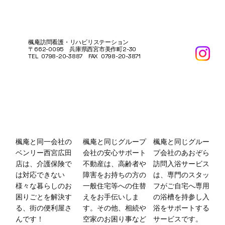
楓庵訪問看護・リハビリステーション
〒662-0095 兵庫県西宮市美作町2-30
TEL 0798-20-3887 FAX 0798-20-3871
その方の暮らしに、ぴったり合うリハビ
リを
楓庵と同一会社の
楓庵と
同じグルー
楓庵と同じグループ
ベンリー西宮広田
プ会社
のあおぞら
会社の安心サポート
店は、介護保険で
訪問入浴サービス
不動産は、高齢者や
は対応できない
は、専門のスタッ
障害をお持ちの方の
様々な暮らしのお
フがご自宅へ専用
一般住宅等への住替
困りごとを解決す
の浴槽を持参し入
えをお手伝いしま
る、街の便利屋さ
浴をサポートする
す。その他、相続や
んです！
サービスです。
空家のお困り事など