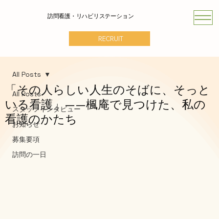
訪問看護・リハビリステーション
RECRUIT
All Posts
「その人らしい人生のそばに、そっと
All Posts
いる看護」——楓庵で見つけた、私の
スタッフインタビュー
看護のかたち
お知らせ
募集要項
訪問の一日